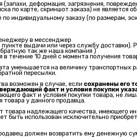
(запахи, деформация, загрязнения, поврежден
ска по карте, скриншот заказа) не является о
 по индивидуальному заказу (по размерам, эск
 менеджеру в мессенджер
в пункте выдачи или через службу доставки).
братную так же наша компания )
в течение 10 дней с момента получения товар
ата уменьшается на величину транспортных р
братной пересылки.
ва возможен в случае, если
сохранены его т
тверждающий факт и условия покупки указ
ющего факт и условия покупки товара, не лиш
 товара у данного продавца.
от товара надлежащего качества, имеющего 
жет быть использован исключительно приобре
продавец должен возвратить ему денежную су