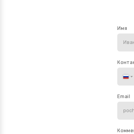
Имя
Ива
Конта
Email
poc
Комме