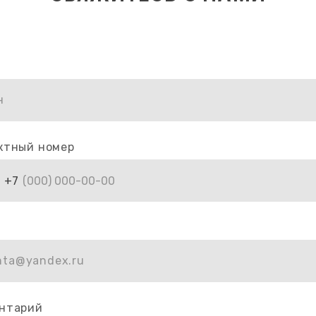
н
ктный номер
+7
hta@yandex.ru
нтарий