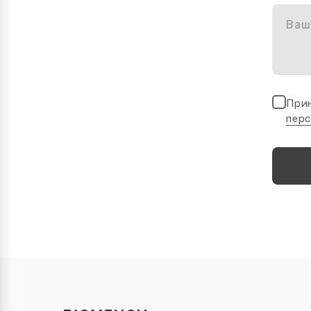
Ваш
При
пер