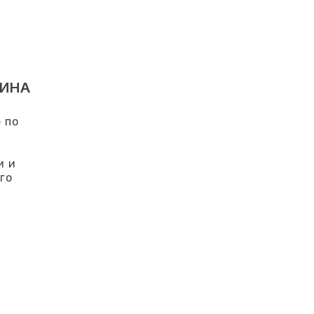
ЗИНА
 по
и и
го